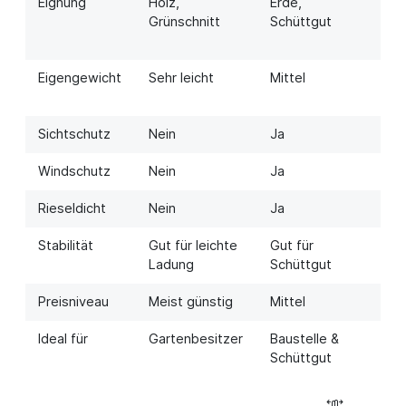
Eignung
Holz,
Erde,
St
Grünschnitt
Schüttgut
Eigengewicht
Sehr leicht
Mittel
Mi
Sichtschutz
Nein
Ja
Ja
Windschutz
Nein
Ja
Te
Rieseldicht
Nein
Ja
Je
Stabilität
Gut für leichte
Gut für
Seh
Ladung
Schüttgut
Preisniveau
Meist günstig
Mittel
Mit
Ideal für
Gartenbesitzer
Baustelle &
Al
Schüttgut